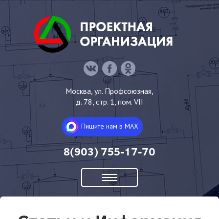
Перейти
к
основному
содержанию
Москва, ул. Профсоюзная,
д. 78, стр. 1, пом. VII
Пишите нам в MAX
8(903) 755-17-70
Toggle
navigation